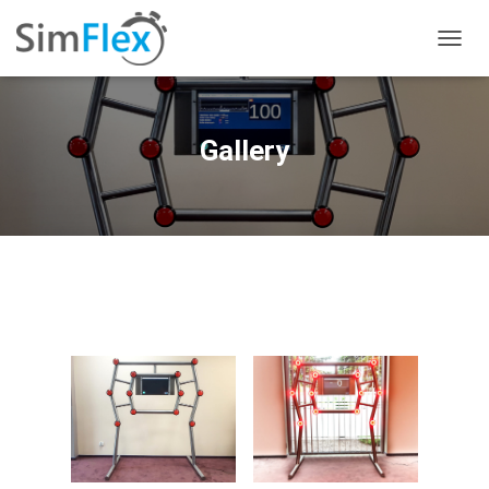
P
R
Z
E
Ł
Gallery
Ą
C
Z
N
A
W
I
G
A
C
J
Ę